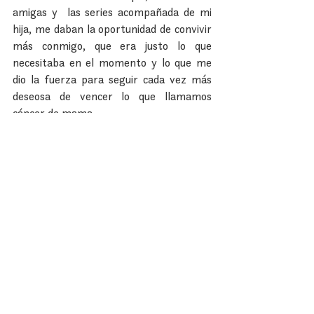
amigas y  las series acompañada de mi 
hija, me daban la oportunidad de convivir 
más conmigo, que era justo lo que 
necesitaba en el momento y lo que me 
dio la fuerza para seguir cada vez más 
deseosa de vencer lo que llamamos 
cáncer de mama.
No soy la misma persona que comenzó 
en el proceso, crecí, lo admito, y también 
me descubrí a mí misma y me di cuenta 
de las cosas que realmente son 
importantes en la vida. No es 
preocuparse por el trabajo, los 
pendientes, y las cosas que pueden 
esperar, es ver por ti, por tu familia y 
por darles lo mejor que tienes, y eso sólo 
se logra por un camino; el auto cuidado.