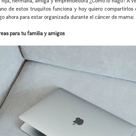
hija, hermana, amiga y emprendedora ¿Cómo lo hago? A vec
no de estos truquitos funciona y hoy quiero compartirlos 
ago ahora para estar organizada durante el cáncer de mama:
reas para tu familia y amigos