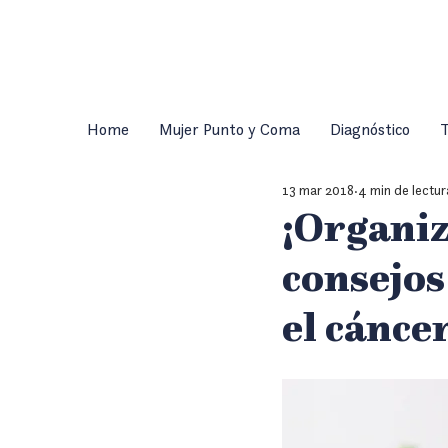
Home
Mujer Punto y Coma
Diagnóstico
T
13 mar 2018
4 min de lectur
¡Organiz
consejos
el cánc