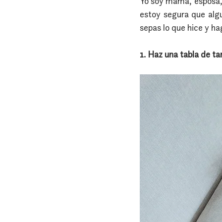
Yo soy mamá, esposa, 
estoy segura que algu
sepas lo que hice y h
1. Haz una tabla de ta