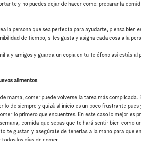
tante y no puedes dejar de hacer como: preparar la comida, i
ea la persona que sea perfecta para ayudarte, piensa bien en
onibilidad de tiempo, si les gusta y asigna cada cosa a la per
lia y amigos y guarda un copia en tu teléfono así estás al p
nuevos alimentos
de mama, comer puede volverse la tarea más complicada. El
 lo de siempre y quizá al inicio es un poco frustrante pues y
comer lo primero que encuentres. En este caso lo mejor es pr
a semana, comida que sepas que te hará sentir bien como un 
to te gustan y asegúrate de tenerlas a la mano para que en
 todos los días de comer.