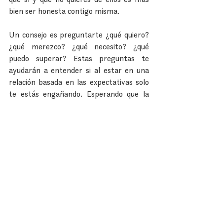
bien ser honesta contigo misma.
Un consejo es preguntarte ¿qué quiero? 
¿qué merezco? ¿qué necesito? ¿qué 
puedo superar? Estas preguntas te 
ayudarán a entender si al estar en una 
relación basada en las expectativas solo 
te estás engañando. Esperando que la 
persona se convierta en alguien que 
nunca será.
4. Dejar de sufrir por ser perfectos
Cuando vives de las expectativas, hay 
muchas probabilidades de que vivas en 
sufrimiento. Por lo general la idea de la 
“perfección” tiende a generar culpa y 
enojo. Te voy a poner un ejemplo que 