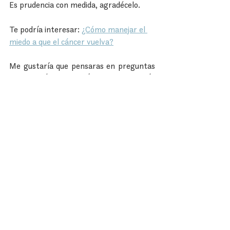
Es prudencia con medida, agradécelo.
Te podría interesar: 
¿Cómo manejar el 
miedo a que el cáncer vuelva?
Me gustaría que pensaras en preguntas 
como ¿qué te gustaría vivir y no estás 
viviendo? ¿Cómo te gustaría que fuera tu 
vida con o sin ese 
miedo
? ¿Qué está en 
tus manos para que ya no te afecte? 
Probablemente las respuestas a esas 
preguntas las tengas pero sea difícil 
ejecutarlas, comienza a trabajar en ello. 
Aquí estaré para acompañarte.
Emociones