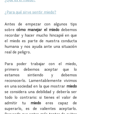
¿Para qué sirve sentir miedo?
Antes de empezar con algunos tips 
sobre 
cómo manejar el miedo
 debemos 
recordar y hacer mucho hincapié en que 
el miedo es parte de nuestra conducta 
humana y nos ayuda ante una situación 
real de peligro. 
Para poder trabajar con el miedo, 
primero debemos aceptar que lo 
estamos sintiendo y debemos 
reconocerlo. Lamentablemente vivimos 
en una sociedad en la que mostrar 
miedo 
se considera una debilidad y debería ser 
todo lo contrario: si tienes el valor de 
admitir tu 
miedo
 eres capaz de 
superarlo, es de valientes aceptarlo. 
Recuerda que entre más trates de evitar 