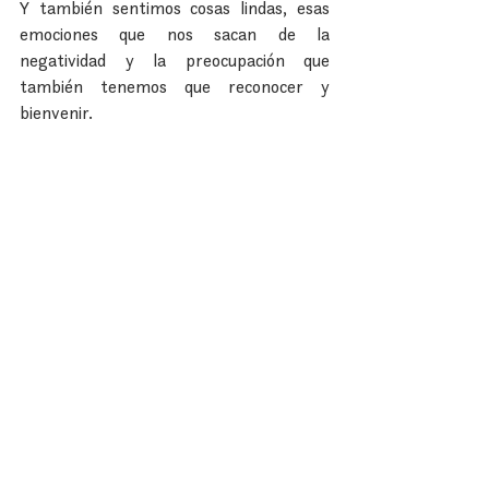
Y también sentimos cosas lindas, esas 
emociones que nos sacan de la 
negatividad y la preocupación que 
también tenemos que reconocer y 
bienvenir.
Esperanza
Millones de mujeres superan el cáncer de 
mama año con año y tú también puedes 
ser una de ellas. El secreto para vencer 
la enfermedad está en los ojos con los 
que la miras. Vive desde la esperanza y el 
positivismo y tu cuerpo reaccionará a las 
mismas ideas y pensamientos.
Gratitud
Una vez que superas estas emociones 