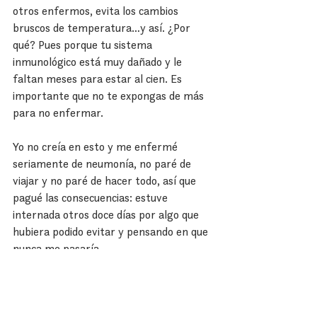
otros enfermos, evita los cambios 
bruscos de temperatura…y así. ¿Por 
qué? Pues porque tu sistema 
inmunológico está muy dañado y le 
faltan meses para estar al cien. Es 
importante que no te expongas de más 
para no enfermar.
Yo no creía en esto y me enfermé 
seriamente de neumonía, no paré de 
viajar y no paré de hacer todo, así que 
pagué las consecuencias: estuve 
internada otros doce días por algo que 
hubiera podido evitar y pensando en que 
nunca me pasaría.
Cuídate, has pasado ya por mucho, 
cierra este ciclo de vida llena de 
consciencia sobre tu cuerpo, sobre tu 
vida y sobre ti.