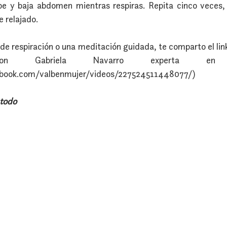
be y baja abdomen mientras respiras. Repita cinco veces, 
e relajado.
o de respiración o una meditación guidada, te comparto el link
 Gabriela Navarro experta en min
cebook.com/valbenmujer/videos/227524511448077/)
 todo