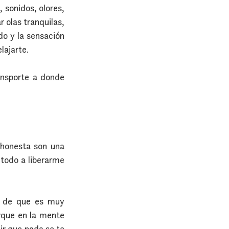
 sonidos, olores, 
 olas tranquilas, 
do y la sensación 
lajarte.
nsporte a donde 
 honesta son una 
todo a liberarme 
 de que es muy 
rque en la mente 
ir que nada se te 