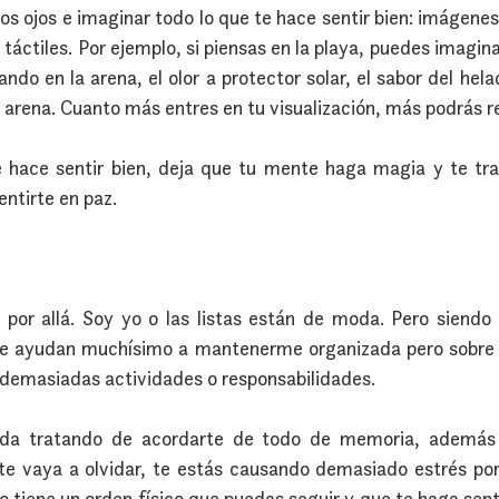
los ojos e imaginar todo lo que te hace sentir bien: imágenes,
táctiles. Por ejemplo, si piensas en la playa, puedes imaginar
ando en la arena, el olor a protector solar, el sabor del hela
 arena. Cuanto más entres en tu visualización, más podrás re
e hace sentir bien, deja que tu mente haga magia y te tra
entirte en paz.
as por allá. Soy yo o las listas están de moda. Pero siendo
 me ayudan muchísimo a mantenerme organizada pero sobre 
r demasiadas actividades o responsabilidades.
ida tratando de acordarte de todo de memoria, además
te vaya a olvidar, te estás causando demasiado estrés po
o tiene un orden físico que puedas seguir y que te haga sent