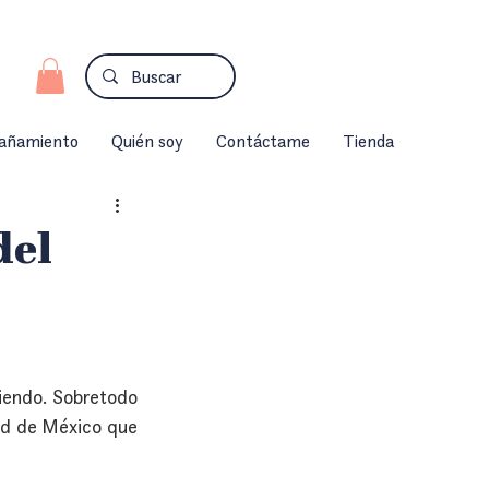
añamiento
Quién soy
Contáctame
Tienda
del
iendo. Sobretodo 
ad de México que 