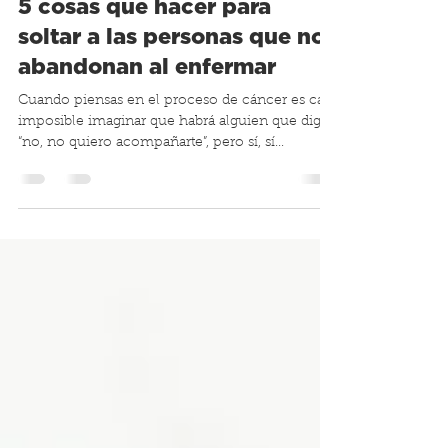
Valeria Benavides
5 ago 2019
3 min de lectura
5 cosas que hacer para
soltar a las personas que nos
abandonan al enfermar
Cuando piensas en el proceso de cáncer es casi
imposible imaginar que habrá alguien que diga
“no, no quiero acompañarte”, pero sí, sí...